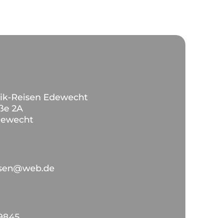
tik-Reisen Edewecht
ße 2A
dewecht
eisen@web.de
9845