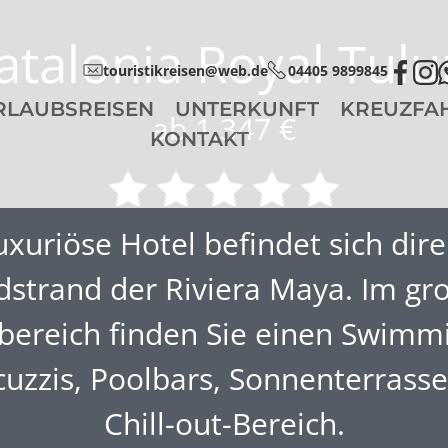
atalonia Royal Tul
touristikreisen@web.de
04405 9899845
RLAUBSREISEN
UNTERKUNFT
KREUZFA
ab 1.347 €
KONTAKT
uxuriöse Hotel befindet sich dir
dstrand der Riviera Maya. Im gr
bereich finden Sie einen Swimm
cuzzis, Poolbars, Sonnenterrass
Chill-out-Bereich.