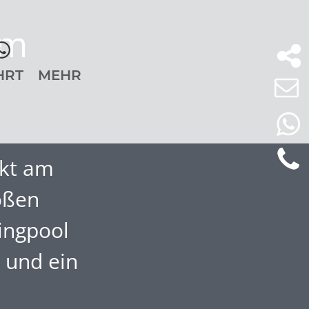
um
HRT
MEHR
ekt am
oßen
ingpool
e und ein