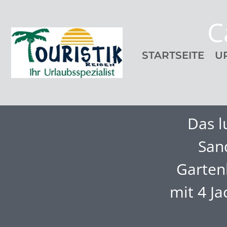
C
STARTSEITE
U
Das l
San
Garten
mit 4 Ja